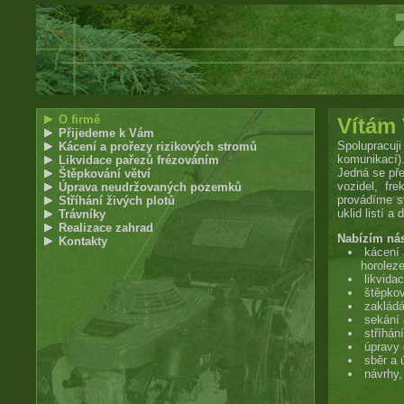
O firmě
Přijedeme k Vám
Kácení a prořezy rizikových stromů
Likvidace pařezů frézováním
Štěpkování větví
Úprava neudržovaných pozemků
Stříhání živých plotů
Trávníky
Realizace zahrad
Kontakty